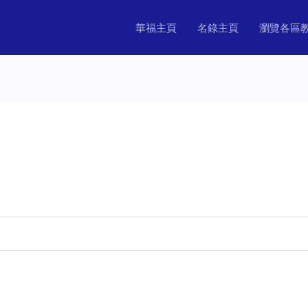
華福主頁
名錄主頁
瀏覽各區