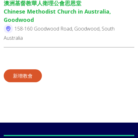
澳洲基督教華人衛理公會思恩堂
Chinese Methodist Church in Australia,
Goodwood
158-160 Goodwood Road, Goodwood, South
Australia
新增教會