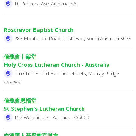
10 Rebecca Ave. Auldana, SA
Rostrevor Baptist Church
288 Montacute Road, Rostrevor, South Australia 5073
信義會十架堂
Holy Cross Lutheran Church - Australia
Crn Charles and Florence Streets, Murray Bridge
SA5253
信義會恩福堂
St Stephen's Lutheran Church
152 Wakefield St., Adelaide SA5000
南澳華人基督教宣道會