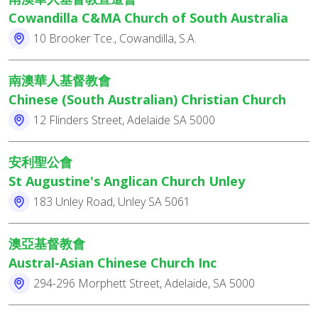
Cowandilla C&MA Church of South Australia
10 Brooker Tce., Cowandilla, S.A.
南澳華人基督教會
Chinese (South Australian) Christian Church
12 Flinders Street, Adelaide SA 5000
安利聖公會
St Augustine's Anglican Church Unley
183 Unley Road, Unley SA 5061
澳亞基督教會
Austral-Asian Chinese Church Inc
294-296 Morphett Street, Adelaide, SA 5000