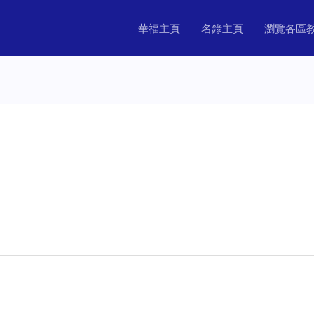
華福主頁
名錄主頁
瀏覽各區