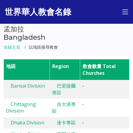
世界華人教會名錄
孟加拉
Bangladesh
名錄主頁
以地區搜尋教會
地區
Region
教會數量 Total
Churches
Barisal Division
巴里薩爾
-
專區
Chittagong
吉大港專
-
Division
區
Dhaka Division
達卡專區
-